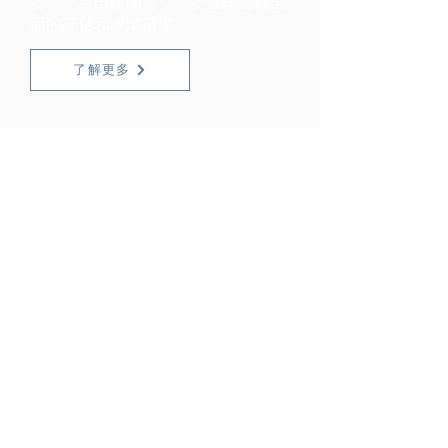
要。一旦出現問題，需要立即進行全
面的評估和專業清潔。
了解更多
鎮靜治療
定期檢查牙齒有助於及早發現口腔內
的異常軟組織生長
了解更多