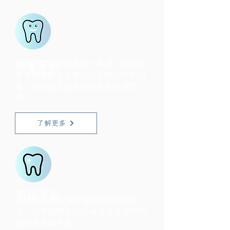
兒童牙科
良好的牙科習慣應從小養成。我們的
專業團隊歡迎從嬰幼兒到青少年的患
者，幫助建立健康的飲食和清潔習
慣。
了解更多
美容牙科
通過與我們資深牙醫團隊的詳細討
論，您將能夠制定出最符合您需求的
個性化美齒方案。