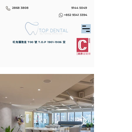
2868 3808
9144 5049
+852 9341 3394
旺角彌敦道 700 號 T.O.P
1901-1906
室