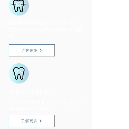
矯齒治療 (箍牙)
整齊的牙齒不僅能讓你自信地微笑，
還有助於保持牙齒和牙齦的清潔與健
康。
了解更多
修復牙科
(蛀牙)
定期的全面檢查和清潔不僅能確保牙
齒健康和持久的笑容
了解更多