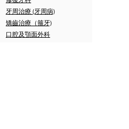
修復牙科
牙周治療 (牙周病)
矯齒治療（箍牙)
口腔及顎面外科
根管治療(杜牙根)
鎮靜治療
植牙
牙科睡眠醫學
特殊需求牙科
1901-1906
T.O.P, 700 Nathan Road,
Mongkok, Kowloon