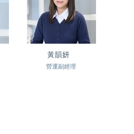
黃韻妍
營運副經理