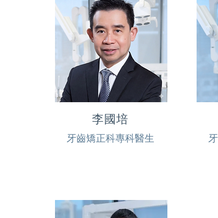
李國培
牙齒矯正科專科醫生
牙