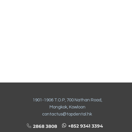
1901-1906 T.O.P, 700 Nathan Road,
Mongkok, Kowloon
contactus@topdental.hk
+852 9341 3394
2868 3808