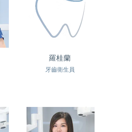
羅桂蘭
牙齒衛生員