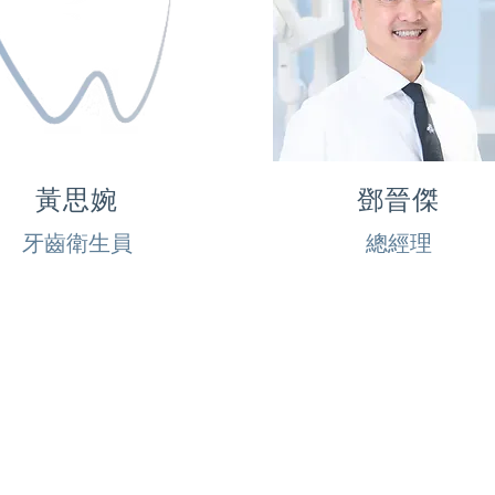
黃思婉
鄧晉傑
牙齒衛生員
總經理