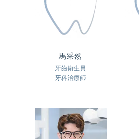
馬采然
牙齒衛生員
牙科治療師