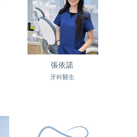
張依諾
牙科醫生