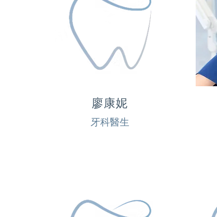
廖康妮
牙科醫生