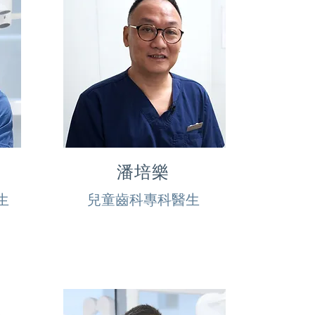
潘培樂
生
兒童齒科專科醫生