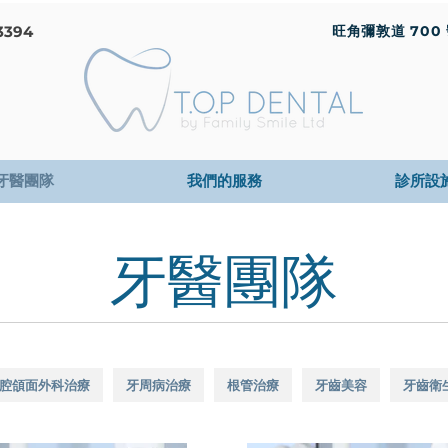
3394
旺角彌敦道 700 號 
牙醫團隊
我們的服務
診所設
牙醫團隊
腔頜面外科治療
牙周病治療
根管治療
牙齒美容
牙齒衛