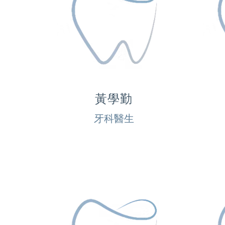
黃學勤
牙科醫生