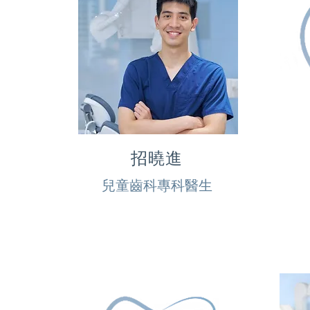
招曉進
兒童齒科專科醫生