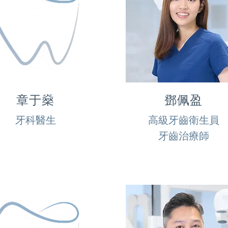
章于燊
鄧佩盈
牙科醫生
高級牙齒衛生員
牙齒治療師