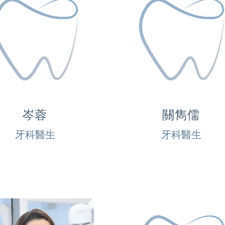
岑蓉
關雋儒
牙科醫生
牙科醫生