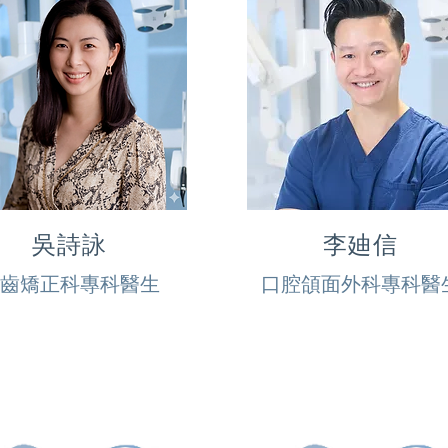
吳詩詠
李廸信
齒矯正科專科醫生
口腔頜面外科專科醫