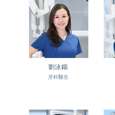
劉泳銦
牙科醫生