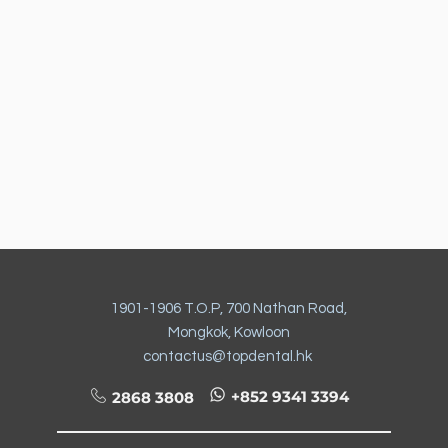
1901-1906 T.O.P, 700 Nathan Road,
Mongkok, Kowloon
contactus@topdental.hk
+852 9341 3394
2868 3808