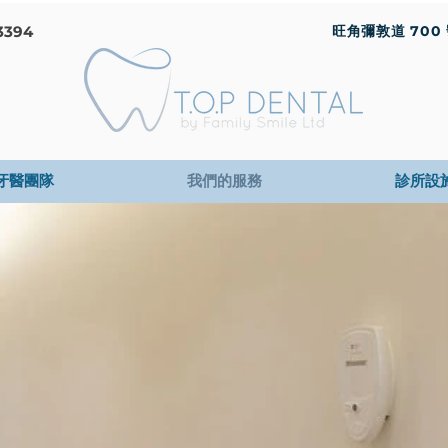
3394
旺角彌敦道 700 號 
牙醫團隊
我們的服務
診所設