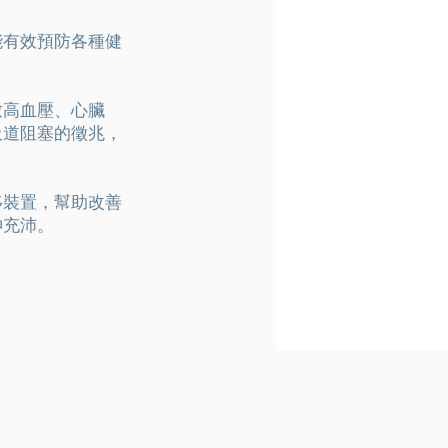
能有效預防各種健
致高血壓、心臟
吸道阻塞的徵兆，
移裝置，幫助改善
神充沛。