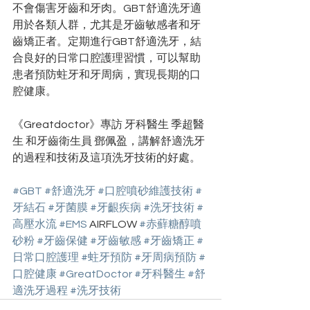
不會傷害牙齒和牙肉。GBT舒適洗牙適
用於各類人群，尤其是牙齒敏感者和牙
齒矯正者。定期進行GBT舒適洗牙，結
合良好的日常口腔護理習慣，可以幫助
患者預防蛀牙和牙周病，實現長期的口
腔健康。
《Greatdoctor》專訪 牙科醫生 季超醫
生 和牙齒衛生員 鄧佩盈，講解舒適洗牙
的過程和技術及這項洗牙技術的好處。
#GBT
#舒適洗牙
#口腔噴砂維護技術
#
牙結石
#牙菌膜
#牙齦疾病
#洗牙技術
#
高壓水流
#EMS
 AIRFLOW 
#赤蘚糖醇噴
砂粉
#牙齒保健
#牙齒敏感
#牙齒矯正
#
日常口腔護理
#蛀牙預防
#牙周病預防
#
口腔健康
#GreatDoctor
#牙科醫生
#舒
適洗牙過程
#洗牙技術