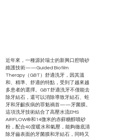
近年來，一種源於瑞士的新興口腔噴砂
維護技術——Guided Biofilm 
Therapy（GBT）舒適洗牙，因其溫
和、精準、舒適的特點，受到了越來越
多患者的選擇。GBT舒適洗牙不僅能去
除牙結石，還可以消除導致牙結石、蛀
牙和牙齦疾病的罪魁禍首——牙菌膜。
這項洗牙技術結合了高壓水流EMS 
AIRFLOW®️和14微米的赤蘚糖醇噴砂
粉，配合40度暖水和氣壓，能夠徹底清
除牙齒表面的牙菌膜和牙結石，同時又