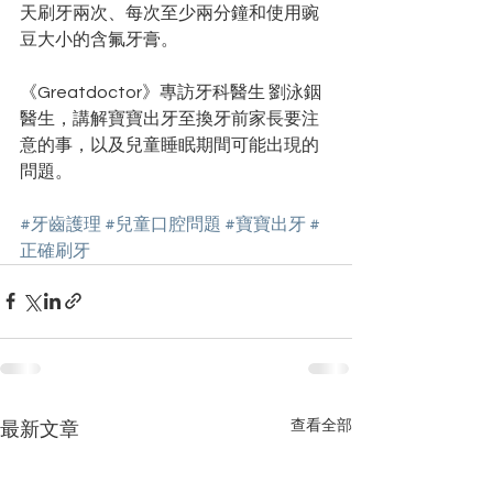
天刷牙兩次、每次至少兩分鐘和使用豌
豆大小的含氟牙膏。
《Greatdoctor》專訪牙科醫生 劉泳銦
醫生，講解寶寶出牙至換牙前家長要注
意的事，以及兒童睡眠期間可能出現的
問題。
#牙齒護理
#兒童口腔問題
#寶寶出牙
#
正確刷牙
查看全部
最新文章