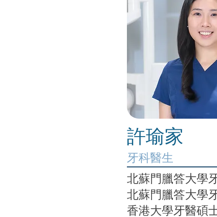
許瑜家
牙科醫生
北蘇門臘答大學
北蘇門臘答大學
香港大學牙醫碩士