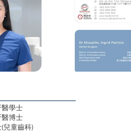
牙醫學士
牙醫博士
(兒童齒科)