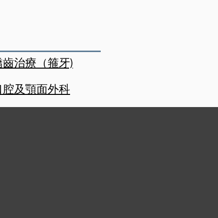
矯齒治療（箍牙)
口腔及顎面外科
特殊需求牙科