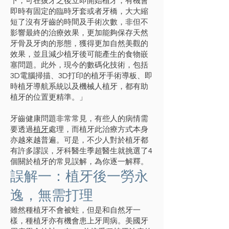
下，可在拔牙之後立即開始植牙，有機會
即時有固定的臨時牙套或者牙橋，大大縮
短了沒有牙齒的時間及手術次數，非但不
影響最終的治療效果，更加能夠保存天然
牙骨及牙肉的形態，獲得更加自然美觀的
效果，並且減少植牙後可能產生的食物嵌
塞問題。此外，現今的數碼化技術，包括
3D電腦掃描、3D打印的植牙手術導板、即
時植牙導航系統以及機械人植牙，都有助
植牙的位置更精準。」
牙齒健康問題非常常見，有些人的病情需
要透過
植牙
處理，而植牙此治療方式本身
亦越來越普遍。可是，不少人對於植牙都
有許多謬誤，牙科醫生季超醫生就挑選了4
個關於植牙的常見誤解，為你逐一解釋。
誤解一：植牙後一勞永
逸，無需打理
雖然種植牙不會被蛀，但是和自然牙一
樣，種植牙亦有機會患上牙周病。美國牙