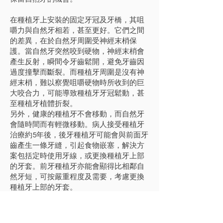
在種植牙上安裝的固定牙冠及牙橋，其咀
嚼力與自然牙相若，甚至更好。它們之間
的差異，在於自然牙周圍受神經末梢保
護。當自然牙突然咬到硬物，神經末梢會
產生反射，瞬間令牙齒鬆開，避免牙齒因
過度撞擊而斷裂。而種植牙周圍是沒有神
經末梢，難以察覺咀嚼硬物時所收到的巨
大咬合力，可能導致種植牙牙冠鬆動，甚
至種植牙植體折裂。
另外，健康的種植牙不會移動，而自然牙
會隨時間而有輕微移動。病人接受種植牙
治療約5年後，後牙種植牙可能會與前面牙
齒產生一條牙縫，引起食物嵌塞，解決方
案包括定時使用牙線，或更換種植牙上部
的牙套。前牙種植牙亦能會顯得比相鄰自
然牙短，可按嚴重程度及需要，考慮更換
種植牙上部的牙套。