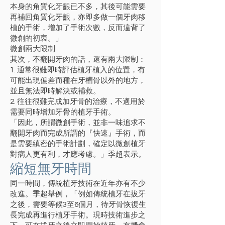
本身的角質化牙齦已不多，其後可能需要
再補回角質化牙齦，亦即多做一個牙肉移
植的手術，增加了手術次數，反而違背了
微創的初衷。」
微創兩大限制
其次，不翻開牙肉的話，還有兩大限制：
1. 通常很難即時評估植牙植入的位置，有
可能出現偏差而種在牙槽骨以外的地方，
並且無法即時解決或補救。
2. 往往很難完成加牙骨的治療，不適用於
需要同時增加牙骨的植牙手術。
「因此，所謂微創手術，並非一味追求不
翻開牙肉而完成所謂的『快速』手術，而
是需要縝密的手術計劃，確定以微創植牙
對病人更有利，才應考慮。」季超表示。
縮短無牙時間
同一時間，傳統植牙技術在近年亦有不少
改進。季超舉例，「例如傳統植牙在拔牙
之後，需要等候3至6個月，待牙骨恢復生
長完成再進行植牙手術。現時技術進步之