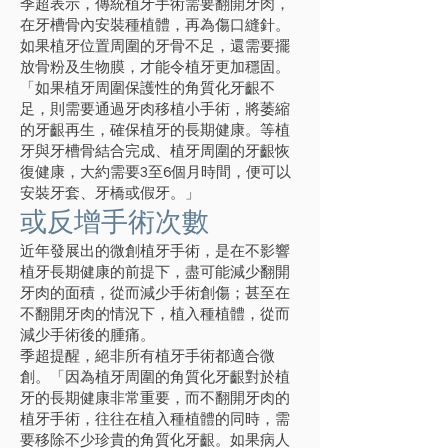
季超表示，傳統植牙手術需要翻開牙肉，
在牙槽骨內安裝種植體，再為傷口縫針。
如果植牙位置周圍的牙骨不足，還需要擺
放骨粉及生物膜，才能令植牙更加穩固。
「如果植牙周圍保護性的角質化牙齦不
足，則需要通過牙肉移植小手術，將萎縮
的牙齦再生，確保植牙的長期健康。等植
牙與牙槽骨結合完成、植牙周圍的牙齦恢
復健康，大約需要3至6個月時間，便可以
安裝牙套、牙橋或假牙。」
或反增手術次數
近年發展出的微創植牙手術，是在不影響
植牙長期健康的前提下，盡可能減少翻開
牙肉的面積，從而減少手術創傷；甚至在
不翻開牙肉的情況下，植入種植體，從而
減少手術後的腫痛。
季超提醒，絕非所有植牙手術都適合微
創。「因為植牙周圍的角質化牙齦對於植
牙的長期健康非常重要，而不翻開牙肉的
植牙手術，往往在植入種植體的同時，需
要移除不少珍貴的角質化牙齦。如果病人