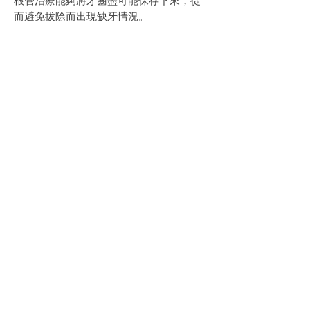
根管治療能夠將牙齒盡可能保存下來，從
而避免拔除而出現缺牙情況。