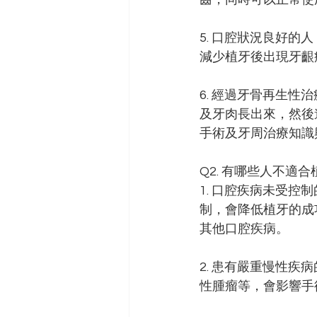
5. 口腔狀況良好
減少植牙後出現牙齦
6. 經過牙骨再生
及牙肉長出來，然後
手術及牙周治療知識
Q2. 有哪些人不適
1. 口腔疾病未受
制，會降低植牙的成
其他口腔疾病。 
2. 患有嚴重慢性
性腫瘤等，會影響手