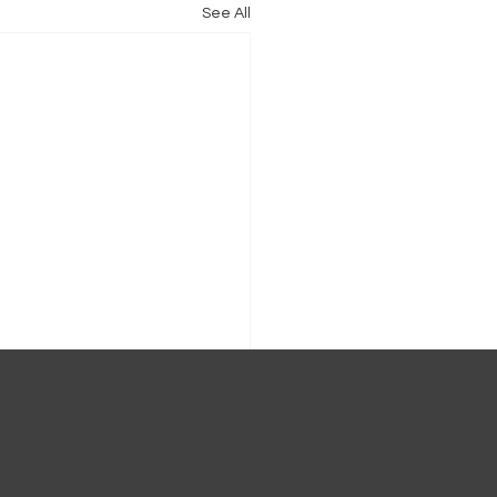
See All
可能令面部輪廓凹陷？及
解植牙原理和過程！
缺失除了影響外觀，還會對口