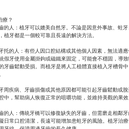
治療？
顆牙齒的人：植牙可以媲美自然牙。不論是因意外事故、蛀
，植牙都是一個較可靠且長遠的解決方法。
動假牙托的人：有些人因口腔結構或其他個人因素，無法適
統假牙使用金屬掛鉤或磁鐵來固定，可能會不穩固，導致
的牙齒鬆動受損。而植牙是將人工植體直接植入牙槽骨中
。
人：牙周疾病、牙齒損傷或其他原因都可能引起牙齒鬆動或
腔中，幫助病人恢復正常的咀嚼功能，並維持美觀的果效
邊牙齒的人：傳統牙橋可以修復缺失的牙齒，但需磨走相鄰
礙日常口腔清潔，長遠可能增加患蛀牙的風險。植牙治療
用牙線，保證周邊牙齒的長久健康。