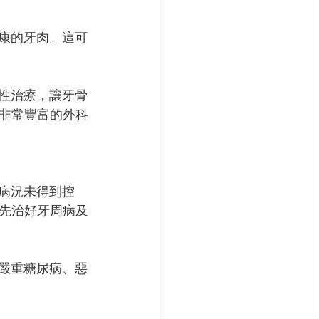
健康的牙肉。這可
生性治療，讓牙骨
非常豐富的外科
若病況未得到控
先治好牙周病及
、嚴重糖尿病、惡