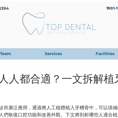
3394
1901-
Team
Services
Facilities
人人都合適？一文拆解植
診所廣泛應用，通過將人工植體植入牙槽骨中，可以填補
人們恢復口腔功能和改善外觀。下文將剖析哪些人適合植