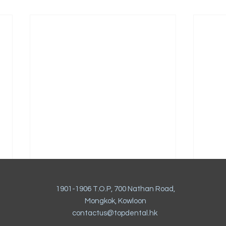
植牙會痛嗎？兩分鐘了解重建
缺牙
1901-1906 T.O.P, 700 Nathan Road,
牙齒的奇蹟！
早了
Mongkok, Kowloon
contactus@topdental.hk
植牙是一項手術，將人造鈦合金金
牙齒