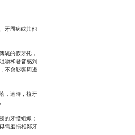
牙、牙周病或其他
應傳統的假牙托，
咀嚼和發音感到
，不會影響周邊
脫落，這時，植牙
。
牙齒的牙體組織；
毋需磨損相鄰牙