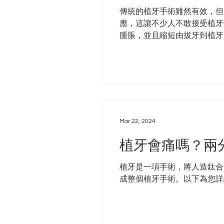
傳統的植牙手術雖然有效，但
應，這讓不少人不敢接受植牙
腫脹，並且縮短由拔牙到植牙的過
更多 >>
Mar 22, 2024
植牙會痛嗎？兩
植牙是一項手術，將人造鈦合
成整個植牙手術。以下為您詳細講解