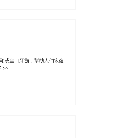
顆或全口牙齒，幫助人們恢復
 >>