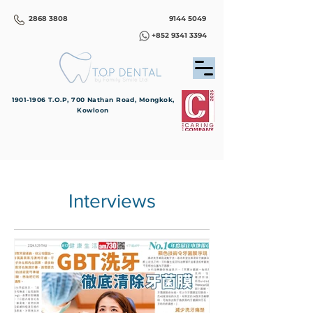
2868 3808
9144 5049
+852 9341 3394
1901-1906
T.O.P, 700 Nathan Road, Mongkok,
Kowloon
Interviews