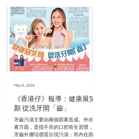
May 8, 2024
《香港仔》報導：健康展笑
顏 從洗牙開「齒」
牙齒污漬主要由兩個因素造成。外在因
素方面，是指不良的口腔衛生習慣，使
牙齒外層琺瑯質出現污漬；而內在因素