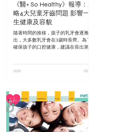
《醫+ So Healthy》報導：忽
略4大兒童牙齒問題 影響一
生健康及容貌
隨著時間的推移，孩子的乳牙會逐漸長
出，大多數乳牙會在3歲時長齊。為了
確保孩子的口腔健康，建議在長出第一
顆牙齒時進行第一次檢查。如果寶寶在
餐飲中飲用含糖液體，如牛奶、配方奶
粉或果汁，可能會令牙齒受到細菌酸侵
蝕，增加患蛀牙的風險。因此，在寶寶
長出第一顆乳牙之前，在飯後應使用濕
布...