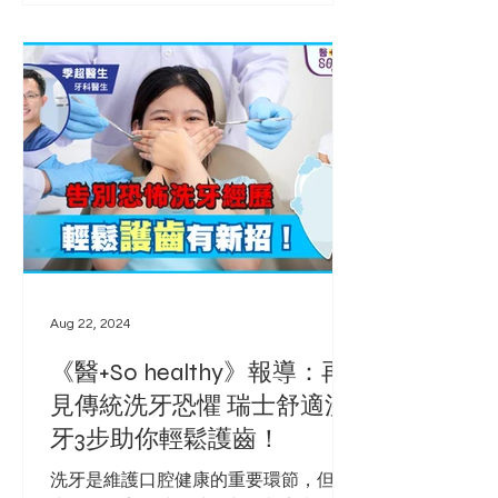
Aug 22, 2024
《醫+So healthy》報導：再
見傳統洗牙恐懼 瑞士舒適洗
牙3步助你輕鬆護齒！
洗牙是維護口腔健康的重要環節，但不