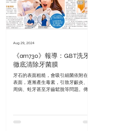
Aug 29, 2024
《am730》報導：GBT洗牙
徹底清除牙菌膜
牙石的表面粗糙，會吸引細菌依附在它
表面，逐漸產生毒素，引致牙齦炎、牙
周病、蛀牙甚至牙齒鬆脫等問題。傳統
洗牙都是逐隻牙洗，最終希望全面清除
牙菌膜和牙石，但實際上在洗牙時，牙
科醫生或牙科治療師只能看見較明顯的
牙石，而看不到哪些位置有牙菌膜。近
年有一種源於瑞士的新技術Guided...