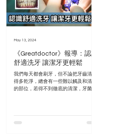
May 13, 2024
《Greatdoctor》報導：認識
舒適洗牙 讓潔牙更輕鬆
我們每天都會刷牙，但不論把牙齒清潔
得多乾淨，總會有一些難以觸及和清潔
的部位，若得不到徹底的清潔，牙菌膜
便會默默堆積，最終形成難以去除的牙
結石。一般傳統的超聲波洗牙儀器雖然
可以將牙齒表面的牙石擊碎，但其產生
的高頻、高能振動會對牙齒表面造成撞
擊，當牙肉深處的牙石被擊碎時，會引
起...