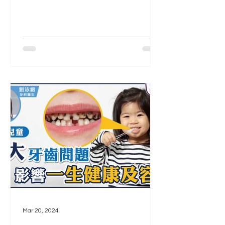
是指牙齒內部色素，即使每天都刷牙，
但只能清除由外在因素引致的污漬。由
於牙菌膜不能肉眼可見，因此很難找到
細菌的確實位置，而牙石比較堅固，無
法藉日常刷牙清除，所以洗牙的主要目
標...
Mar 20, 2024