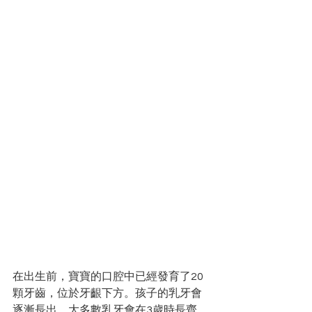
在出生前，寶寶的口腔中已經發育了20
顆牙齒，位於牙齦下方。孩子的乳牙會
逐漸長出，大多數乳牙會在3歲時長齊。