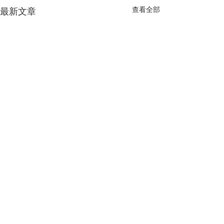
查看全部
最新文章
1901-1906
T.O.P, 700 Nathan Road,
Mongkok, Kowloon