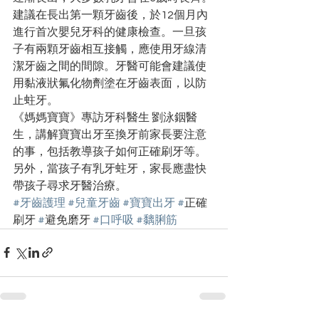
建議在長出第一顆牙齒後，於12個月內
進行首次嬰兒牙科的健康檢查。一旦孩
子有兩顆牙齒相互接觸，應使用牙線清
潔牙齒之間的間隙。牙醫可能會建議使
用黏液狀氟化物劑塗在牙齒表面，以防
止蛀牙。
《媽媽寶寶》專訪牙科醫生 劉泳銦醫
生，講解寶寶出牙至換牙前家長要注意
的事，包括教導孩子如何正確刷牙等。
另外，當孩子有乳牙蛀牙，家長應盡快
帶孩子尋求牙醫治療。
#牙齒護理
#兒童牙齒
#寶寶出牙
#
正確
刷牙 
#
避免磨牙 
#口呼吸
#黐脷筋