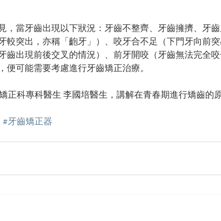
見，當牙齒出現以下狀況：牙齒不整齊、牙齒擁擠、牙齒
牙較突出，亦稱「齙牙」）、咬牙合不足（下門牙向前突
牙齒出現前後交叉的情況）、前牙開咬（牙齒無法完全咬
，便可能需要考慮進行牙齒矯正治療。
牙齒矯正科專科醫生 李國培醫生，講解在青春期進行矯齒的
箍
#牙齒矯正器