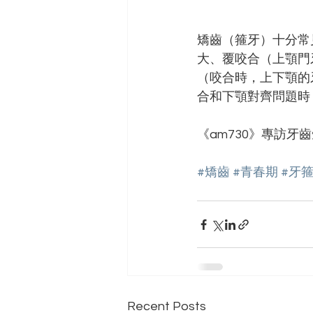
矯齒（箍牙）十分常
大、覆咬合（上顎門
（咬合時，上下顎的
合和下顎對齊問題時
《am730》專訪
#矯齒
#青春期
#牙
Recent Posts