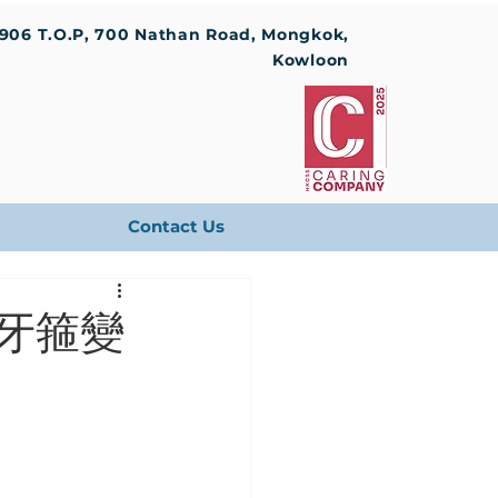
1906 T.O.P, 700 Nathan Road, Mongkok,
Kowloon
Contact Us
 牙箍變