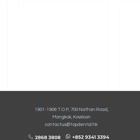
1901-1906 T.O.P, 700 Nathan Road,
Mongkok, Kowloon
contactus@topdental.hk
+852 9341 3394
2868 3808