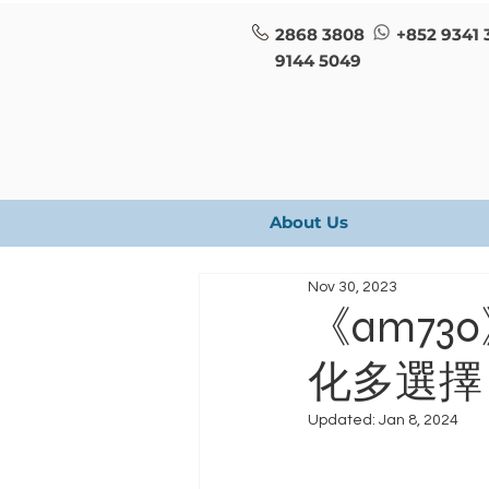
2868 3808
+852 9341 
9144 5049
About Us
Nov 30, 2023
《am7
化多選擇
Updated:
Jan 8, 2024