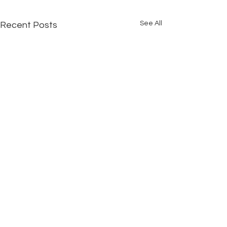
See All
Recent Posts
1901-1906
T.O.P, 700 Nathan Road,