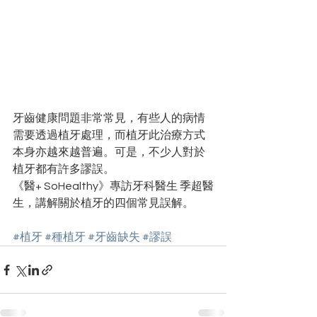
牙齒健康問題非常常見，有些人的病情
需要透過植牙處理，而植牙此治療方式
本身亦越來越普遍。可是，不少人對於
植牙都有許多謬誤。
《醫+ SoHealthy》專訪牙科醫生 季超醫
生，講解關於植牙的四個常見誤解。
#植牙
#
種植牙
#牙齒缺失
#謬誤